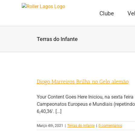
Skip
to
Clube
Ve
content
Terras do Infante
Diogo Marreiros Brilha no Gelo alemão
Your Content Goes Here Iniciou, na sexta feir
Campeonatos Europeus e Mundiais (repetindo 
6,40,36'. [...]
Março 4th, 2021
|
Terras do Infante
|
0 comentários