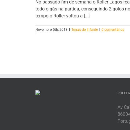
No passado fim-de-semana o Roller Lagos reali
todo o gás na partida, conseguindo 2 golos n
tempo o Roller voltou a [...]
Novembro 5th, 2018
|
Terras do Infante
|
0 comentários
ROLLER
Av Cab
8600-
Portu