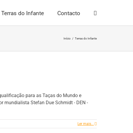
Terras do Infante
Contacto
Início
/
Terras do Infante
 qualificação para as Taças do Mundo e
r mundialista Stefan Due Schmidt - DEN -
Ler mais...