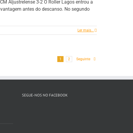
CM Aljustrelense 3-2 O Roller Lagos entrou a
 desvantagem antes do descanso. No segundo
Ler mais...
1
2
Seguinte
SEGUE-NOS NO FACEBOOK