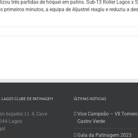
zou três partidas de hóquei em patins. Sub-13 Roller Lagos x S
os primeiros minutos, a equipa de Aljustrel reagiu e reduziu a
 LAGOS CLUBE DE PATINAGEM
ÚLTIMAS NOTICIAS
o bojador, Lt. 4, Cave
Vice Campeão – VII Torneio
644 Lagos
Castro Verde
gal
Gala da Patinagem 2023