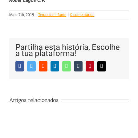
Roller Lagos C.P.
Maio 7th, 2019
|
Terras do Infante
|
0 comentários
Partilha esta história, Escolhe
a tua plataforma!
Facebook
Twitter
Reddit
LinkedIn
WhatsApp
Tumblr
Pinterest
Email
(necessário
mas
não
publicado)
Artigos relacionados