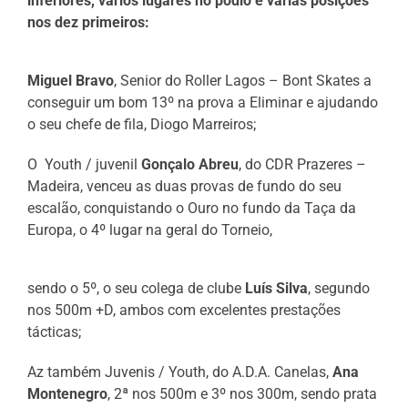
inferiores, vários lugares no pódio e várias posições
nos dez primeiros:
Miguel Bravo
, Senior do Roller Lagos – Bont Skates a
conseguir um bom 13º na prova a Eliminar e ajudando
o seu chefe de fila, Diogo Marreiros;
O
Youth / juvenil
Gonçalo Abreu
, do CDR Prazeres –
Madeira, venceu as duas provas de fundo do seu
escalão, conquistando o Ouro no fundo da Taça da
Europa, o 4º lugar na geral do Torneio,
sendo o 5º, o seu colega de clube
Luís Silva
, segundo
nos 500m +D, ambos com excelentes prestações
tácticas;
Az também Juvenis / Youth, do A.D.A. Canelas,
Ana
Montenegro
, 2ª nos 500m e 3º nos 300m, sendo prata