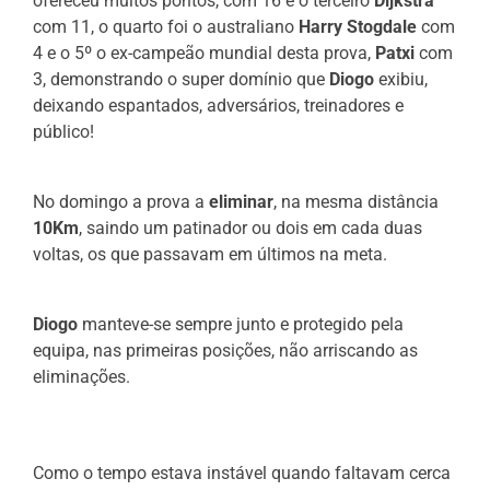
ofereceu muitos pontos, com 16 e o terceiro
Dijkstra
com 11, o quarto foi o australiano
Harry Stogdale
com
4 e o 5º o ex-campeão mundial desta prova,
Patxi
com
3, demonstrando o super domínio que
Diogo
exibiu,
deixando espantados, adversários, treinadores e
público!
No domingo a prova a
eliminar
, na mesma distância
10Km
, saindo um patinador ou dois em cada duas
voltas, os que passavam em últimos na meta.
Diogo
manteve-se sempre junto e protegido pela
equipa, nas primeiras posições, não arriscando as
eliminações.
Como o tempo estava instável quando faltavam cerca