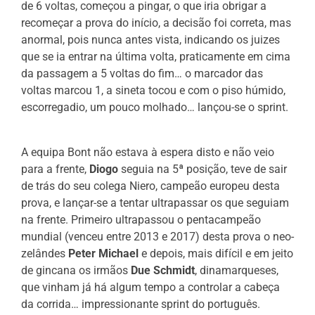
de 6 voltas, começou a pingar, o que iria obrigar a
recomeçar a prova do início, a decisão foi correta, mas
anormal, pois nunca antes vista, indicando os juizes
que se ia entrar na última volta, praticamente em cima
da passagem a 5 voltas do fim… o marcador das
voltas marcou 1, a sineta tocou e com o piso húmido,
escorregadio, um pouco molhado… lançou-se o sprint.
A equipa Bont não estava à espera disto e não veio
para a frente,
Diogo
seguia na 5ª posição, teve de sair
de trás do seu colega Niero, campeão europeu desta
prova, e lançar-se a tentar ultrapassar os que seguiam
na frente. Primeiro ultrapassou o pentacampeão
mundial (venceu entre 2013 e 2017) desta prova o neo-
zelândes
Peter Michael
e depois, mais difícil e em jeito
de gincana os irmãos
Due Schmidt
, dinamarqueses,
que vinham já há algum tempo a controlar a cabeça
da corrida… impressionante sprint do português.