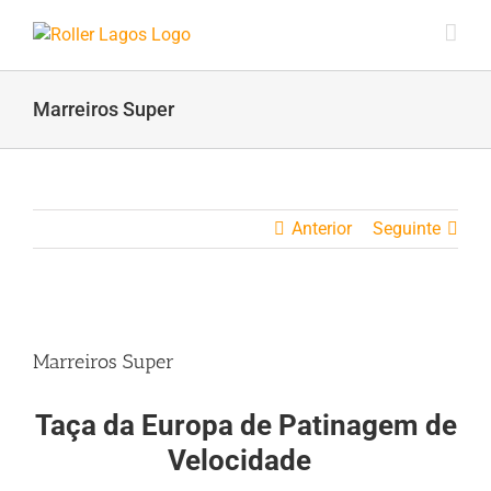
Skip
to
content
Marreiros Super
Anterior
Seguinte
View
Larger
Marreiros Super
Image
Taça da Europa de Patinagem de
Velocidade