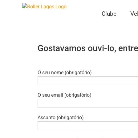
Skip
to
Clube
Ve
content
Gostavamos ouvi-lo, entr
O seu nome (obrigatório)
O seu email (obrigatório)
Assunto (obrigatório)