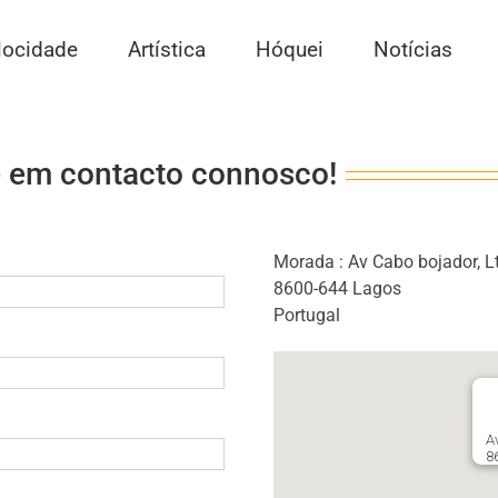
locidade
Artística
Hóquei
Notícias
e em contacto connosco!
Morada : Av Cabo bojador, Lt
8600-644 Lagos
Portugal
Av
8