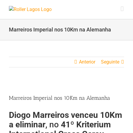
Skip
to
content
Marreiros Imperial nos 10Km na Alemanha
Anterior
Seguinte
View
Larger
Marreiros Imperial nos 10Km na Alemanha
Image
Diogo Marreiros venceu 10Km
a eliminar
, no
41º Kriterium