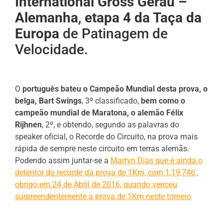
International Gross Gerau –
Alemanha
,
etapa 4 da Taça da
Europa
de Patinagem de
Velocidade.
O
português bateu o Campeão Mundial desta prova, o
belga, Bart Swings
, 3º classificado,
bem como o
campeão mundial de Maratona, o alemão Félix
Rijhnen
, 2º, e obtendo, segundo as palavras do
speaker oficial, o Recorde do Circuito, na prova mais
rápida de sempre neste circuito em terras alemãs.
Podendo assim juntar-se a
Martyn Dias que é ainda o
detentor do recorde da prova de 1Km, com 1,19,746′,
obrigo em 24 de Abril de 2016, quando venceu
surpreendentemente a prova de 1Km neste torneio