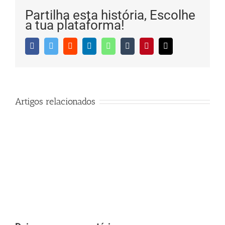
Partilha esta história, Escolhe
a tua plataforma!
Facebook
Twitter
Reddit
LinkedIn
WhatsApp
Tumblr
Pinterest
Email
(necessário
mas
não
publicado)
Artigos relacionados