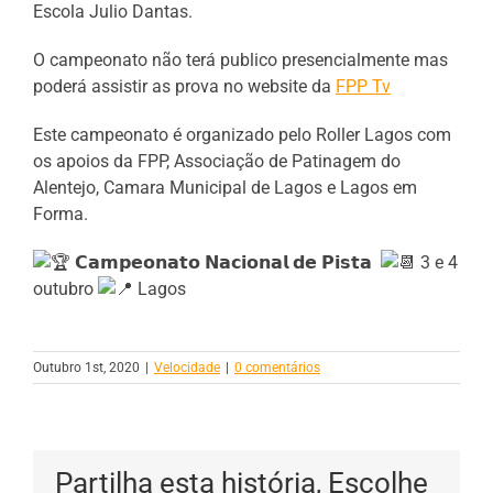
Escola Julio Dantas.
O campeonato não terá publico presencialmente mas
poderá assistir as prova no website da
FPP Tv
Este campeonato é organizado pelo Roller Lagos com
os apoios da FPP, Associação de Patinagem do
Alentejo, Camara Municipal de Lagos e Lagos em
Forma.
𝗖𝗮𝗺𝗽𝗲𝗼𝗻𝗮𝘁𝗼 𝗡𝗮𝗰𝗶𝗼𝗻𝗮𝗹 𝗱𝗲 𝗣𝗶𝘀𝘁𝗮
3 e 4
outubro
Lagos
Outubro 1st, 2020
|
Velocidade
|
0 comentários
Partilha esta história, Escolhe