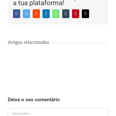
a tua plataforma!
Facebook
Twitter
Reddit
LinkedIn
WhatsApp
Tumblr
Pinterest
Email
(necessário
mas
não
publicado)
Artigos relacionados
Deixe o seu comentário
Comment