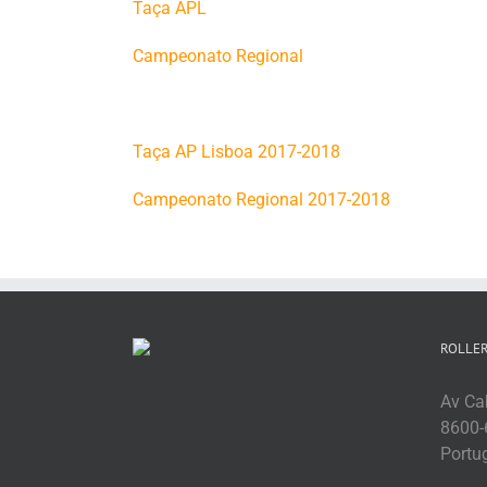
Taça APL
Campeonato Regional
Taça AP Lisboa 2017-2018
Campeonato Regional 2017-2018
ROLLER
Av Cab
8600-
Portu