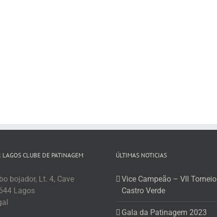
 LAGOS CLUBE DE PATINAGEM
ÚLTIMAS NOTICIAS
o bojador, Lt. 4, Cave
Vice Campeão – VII Torneio
644 Lagos
Castro Verde
gal
Gala da Patinagem 2023