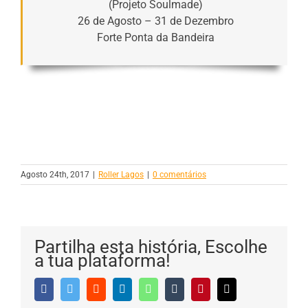
(Projeto Soulmade)
26 de Agosto – 31 de Dezembro
Forte Ponta da Bandeira
Agosto 24th, 2017
|
Roller Lagos
|
0 comentários
Partilha esta história, Escolhe
a tua plataforma!
Facebook
Twitter
Reddit
LinkedIn
WhatsApp
Tumblr
Pinterest
Email
(necessário