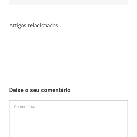
mas
não
publicado)
Artigos relacionados
Deixe o seu comentário
Comment